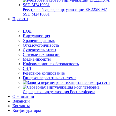
Реестровый сервер виртуализации ER225R-M7
SSD М2410031
Проекты
ЦОД
Виртуализация
Хранение данных
Отказоустойчивость
Суперкомпьютеры
Сетевые технологии
Медиа-проекты
Информационная безопасность
СЭД
Резервное копирование
Гиперконвергентные системы
Защита периметра сети
Серверная виртуализация Росплатформа
О компании
Вакансии
Контакты
Конфигураторы