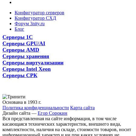
Конфигуратор серверов
Конфигуратор СХД
Форум 3nity.ru
Блог
Серверы 1С
Серверы GPU/AI
Серверы AMD
Серверы хранения
Серверы виртуализации
Серверы Intel Xeon
Серверы СРК
Основана в 1993 г.
Политика конфиденциальности
Карта сайта
Дизайн сайта —
Егор Сорокин
Вся представленная на сайте информация, в том числе
касающаяся технических характеристик, внешнего вида,
комплектности, наличия на складе, стоимости товаров, носит
информационный характер и ни при каких условиях не