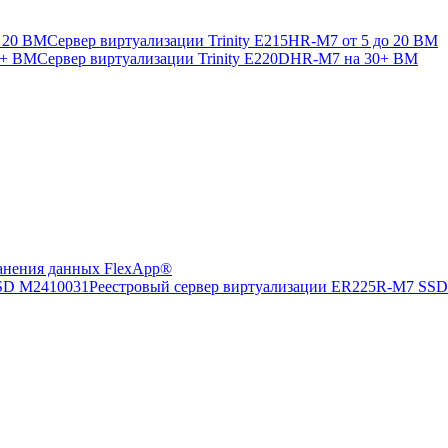
Сервер виртуализации Trinity E215HR-M7 от 5 до 20 ВМ
Сервер виртуализации Trinity E220DHR-M7 на 30+ ВМ
анения данных FlexApp®
Реестровый сервер виртуализации ER225R-M7 SS