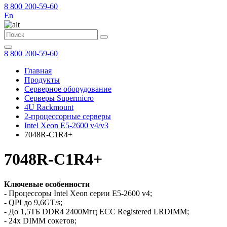
8 800 200-59-60
En
8 800 200-59-60
Главная
Продукты
Серверное оборудование
Серверы Supermicro
4U Rackmount
2-процессорные серверы
Intel Xeon E5-2600 v4/v3
7048R-C1R4+
7048R-C1R4+
Ключевые особенности
- Процессоры Intel Xeon серии E5-2600 v4;
- QPI до 9,6GT/s;
- До 1,5TБ DDR4 2400Мгц ECC Registered LRDIMM;
- 24x DIMM сокетов;