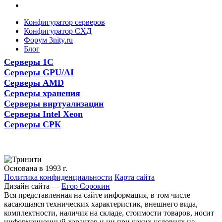
Конфигуратор серверов
Конфигуратор СХД
Форум 3nity.ru
Блог
Серверы 1С
Серверы GPU/AI
Серверы AMD
Серверы хранения
Серверы виртуализации
Серверы Intel Xeon
Серверы СРК
Основана в 1993 г.
Политика конфиденциальности
Карта сайта
Дизайн сайта —
Егор Сорокин
Вся представленная на сайте информация, в том числе
касающаяся технических характеристик, внешнего вида,
комплектности, наличия на складе, стоимости товаров, носит
информационный характер и ни при каких условиях не