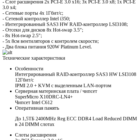
- Слот расширения 2x PCI-E 3.0 x16; 3x PCI-E 3.0 x8; 1x PCI-E
3.0 x4;
- Сетевые порты 4x 1Гбит/с;
- Сетевой контроллер Intel i350;
- Интегрированный SAS3 HW RAID-контроллер LSI3108;
- Отсеки для дисков 8x Hot-swap 3.5";
- 8x Hot-swap 2.5";
- 5x 8см вентиляторов с контролем скорости;
- Два блока питания 920W Platinum Level.
Технические характеристики
Особенности
Интегрированный RAID-контроллер SAS3 HW LSI3108
12Гбит/с
IPMI 2.0 + KVM с выделенным LAN-портом
Серверная материнская плата / чипсет
SuperMicro X10DRC-LN4+
Чипсет Intel C612
Оперативная память
До 1,5ТБ 2400MHz Reg ECC DDR4 Load Reduced DIMM
в 24 DIMM слотах
Слоты расширения