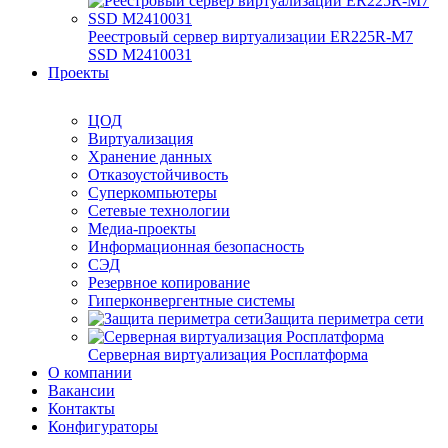
Реестровый сервер виртуализации ER225R-M7
SSD М2410031
Проекты
ЦОД
Виртуализация
Хранение данных
Отказоустойчивость
Суперкомпьютеры
Сетевые технологии
Медиа-проекты
Информационная безопасность
СЭД
Резервное копирование
Гиперконвергентные системы
Защита периметра сети
Серверная виртуализация Росплатформа
О компании
Вакансии
Контакты
Конфигураторы