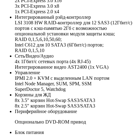
2х PCI-Express 3.0 x16
3х PCI-Express 3.0 x8
1х PCI-Express 2.0 x4
Интегрированный рэйд-контроллер
LSI 3108 HW RAID-контроллер для 12 SAS3 (12Гбит/с)
портов с кэш-памятью 2Гб с возможностью
опциональной установки модуля защиты кэша;
RAID 0,1,5,6,10,50,60;
Intel C612 для 10 SATA3 (6Гбит/с) портов;
RAID 0,1,5,10
Сеть/Видео/Аудио
4x 1Гбит/с сетевых порта (4x RJ-45)
Интегрированное видео AST2400 (1x VGA)
Управление
IPMI 2.0 + KVM с выделенным LAN портом
Intel Node Manager, SUM, SPM, SSM
SuperDoctor 5, Watchdog
Корзины для ЖД
8x 3.5" корзин Hot-Swap SAS3/SATA3
8x 2.5" корзин Hot-Swap SAS3/SATA3
Периферийное оборудование
Опционально DVD-ROM привод
Блок питания