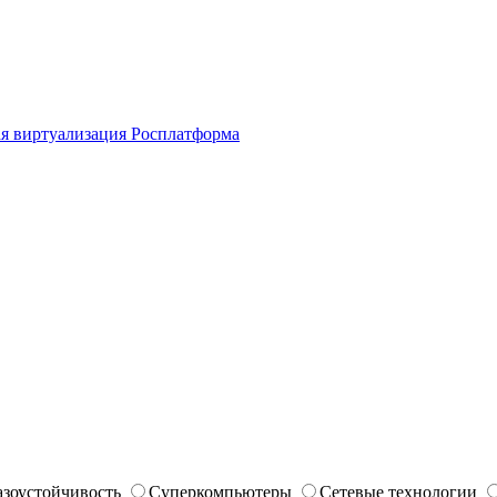
я виртуализация Росплатформа
азоустойчивость
Суперкомпьютеры
Сетевые технологии