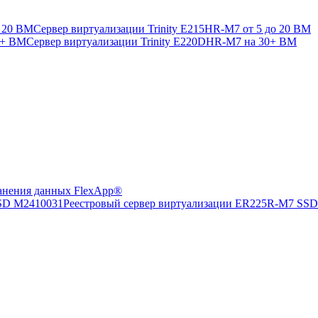
Сервер виртуализации Trinity E215HR-M7 от 5 до 20 ВМ
Сервер виртуализации Trinity E220DHR-M7 на 30+ ВМ
анения данных FlexApp®
Реестровый сервер виртуализации ER225R-M7 SS