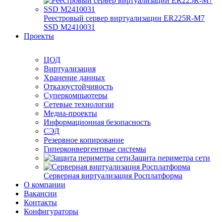
Реестровый сервер виртуализации ER225R-M7
SSD М2410031
Проекты
ЦОД
Виртуализация
Хранение данных
Отказоустойчивость
Суперкомпьютеры
Сетевые технологии
Медиа-проекты
Информационная безопасность
СЭД
Резервное копирование
Гиперконвергентные системы
Защита периметра сети
Серверная виртуализация Росплатформа
О компании
Вакансии
Контакты
Конфигураторы