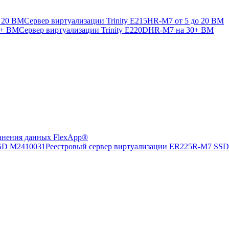
Сервер виртуализации Trinity E215HR-M7 от 5 до 20 ВМ
Сервер виртуализации Trinity E220DHR-M7 на 30+ ВМ
анения данных FlexApp®
Реестровый сервер виртуализации ER225R-M7 SS