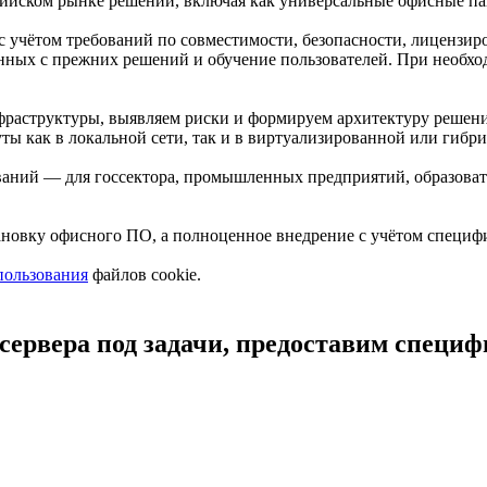
ийском рынке решений, включая как универсальные офисные па
с учётом требований по совместимости, безопасности, лицензи
нных с прежних решений и обучение пользователей. При необхо
фраструктуры, выявляем риски и формируем архитектуру решен
ы как в локальной сети, так и в виртуализированной или гибри
ований — для госсектора, промышленных предприятий, образов
ановку офисного ПО, а полноценное внедрение с учётом специф
пользования
файлов cookie.
сервера под задачи, предоставим специ