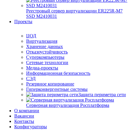
Реестровый сервер виртуализации ER225R-M7
SSD М2410031
Проекты
ЦОД
Виртуализация
Хранение данных
Отказоустойчивость
Суперкомпьютеры
Сетевые технологии
Медиа-проекты
Информационная безопасность
СЭД
Резервное копирование
Гиперконвергентные системы
Защита периметра сети
Серверная виртуализация Росплатформа
О компании
Вакансии
Контакты
Конфигураторы