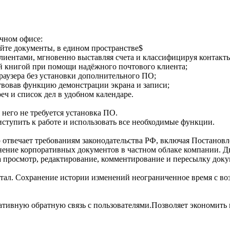
чном офисе:
уйте документы, в едином пространстве$
иентами, мгновенно выставляя счета и классифицируя контакт
й книгой при помощи надёжного почтового клиента;
раузера без установки дополнительного ПО;
твовав функцию демонстрации экрана и записи;
еч и список дел в удобном календаре.
 него не требуется установка ПО.
ступить к работе и использовать все необходимые функции.
отвечает требованиям законодательства РФ, включая Постановле
нение корпоративных документов в частном облаке компании. Д
а просмотр, редактирование, комментирование и пересылку доку
ортал. Сохранение истории изменений неограниченное время с в
ативную обратную связь с пользователями.Позволяет экономить