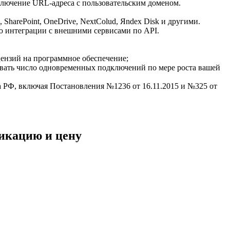
ключение URL-адреса с пользовательским доменом.
SharePoint, OneDrive, NextColud, Яndex Disk и другими.
ью интеграции с внешними сервисами по API.
ензий на программное обеспечение;
вать число одновременных подключений по мере роста вашей
а РФ, включая Постановления №1236 от 16.11.2015 и №325 от
фикацию и цену