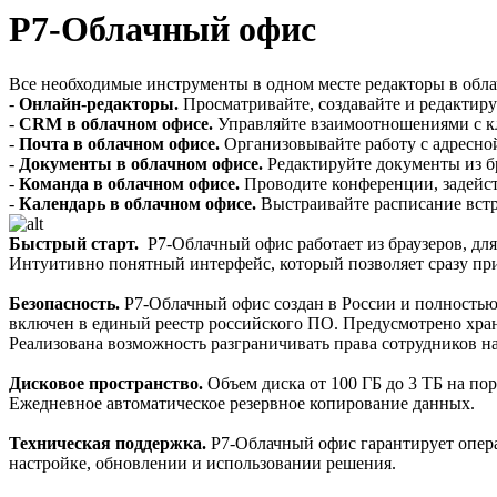
Р7-Облачный офис
Все необходимые инструменты в одном месте редакторы в обла
-
Онлайн-редакторы.
Просматривайте, создавайте и редактир
-
CRM в облачном офисе.
Управляйте взаимоотношениями с кл
-
Почта в облачном офисе.
Организовывайте работу с адресно
-
Документы в облачном офисе.
Редактируйте документы из б
-
Команда в облачном офисе.
Проводите конференции, задейс
-
Календарь в облачном офисе.
Выстраивайте расписание встр
Быстрый старт.
Р7-Облачный офис работает из браузеров, для
Интуитивно понятный интерфейс, который позволяет сразу при
Безопасность.
Р7-Облачный офис создан в России и полностью 
включен в единый реестр российского ПО. Предусмотрено хра
Реализована возможность разграничивать права сотрудников н
Дисковое пространство.
Объем диска от 100 ГБ до 3 ТБ на п
Ежедневное автоматическое резервное копирование данных.
Техническая поддержка.
Р7-Облачный офис гарантирует опер
настройке, обновлении и использовании решения.