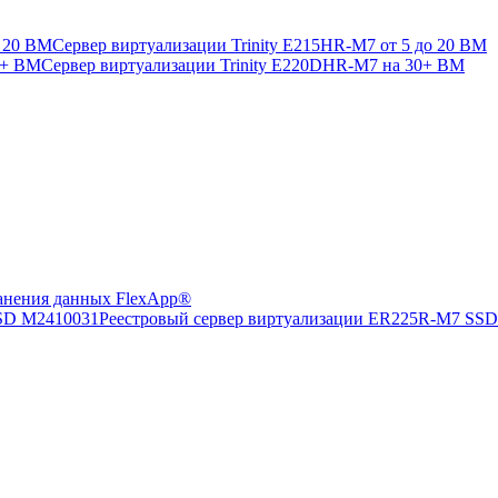
Сервер виртуализации Trinity E215HR-M7 от 5 до 20 ВМ
Сервер виртуализации Trinity E220DHR-M7 на 30+ ВМ
анения данных FlexApp®
Реестровый сервер виртуализации ER225R-M7 SS