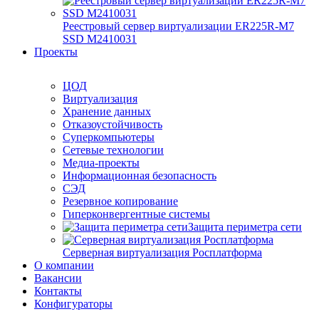
Реестровый сервер виртуализации ER225R-M7
SSD М2410031
Проекты
ЦОД
Виртуализация
Хранение данных
Отказоустойчивость
Суперкомпьютеры
Сетевые технологии
Медиа-проекты
Информационная безопасность
СЭД
Резервное копирование
Гиперконвергентные системы
Защита периметра сети
Серверная виртуализация Росплатформа
О компании
Вакансии
Контакты
Конфигураторы