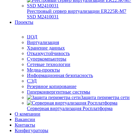
Реестровый сервер виртуализации ER225R-M7
SSD М2410031
Проекты
ЦОД
Виртуализация
Хранение данных
Отказоустойчивость
Суперкомпьютеры
Сетевые технологии
Медиа-проекты
Информационная безопасность
СЭД
Резервное копирование
Гиперконвергентные системы
Защита периметра сети
Серверная виртуализация Росплатформа
О компании
Вакансии
Контакты
Конфигураторы