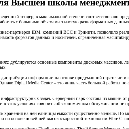
 для Высшей школы менеджме
денный тендер, в максимальной степени соответствовало предл
работать с большими объемами зачастую разноформатных данны
 бизнес-партнеров IBM, компаний BCC и Тринити, позволило реа
имость форматов данных и носителей, ограниченная масштабиру
внях: дублируются основные компоненты дисковых массивов, ле
ных.
 дистрибуции информации на основе продуманной стратегии и 
нако Digital Media Center – это лишь часть большой работы по
инфраструктурных задач. Серверный парк состоял из машин от 
и в этих условиях говорить об экономичном обслуживании не п
сть хранения на ней единицы емкости существенно меньше. По 
ую на основе новейшей высокоскоростной технологии Fibre Chann
ы из семейства Tivoli, в частности, Tivoli Storage Manager. 