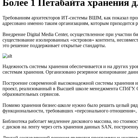
Более 1 Петабайта хранения
Требованиям архитекторов ИТ-системы ВШМ, как показал прове
адресовано именно таким организациям, которым приходится 
Внедрение Digital Media Center, осуществленное при участии
существование изолированных «островов» контента, несовмест
это решение поддерживает открытые стандарты.
Надежность системы хранения обеспечивается и на других уро
системам хранения. Организовано резервное копирование дан
Построение современной высоконадежной системы хранения и
проект, реализованный в Высшей школе менеджмента СПбГУ. Од
образовательных сервисов.
Помимо хранения бизнес-школе нужно было решить целый ряд 
функциональности, требовавших «персонального отношения», 
Библиотека работает медленнее дискового массива, но стоимо
с дисков на ленту через сеть хранения данных SAN, построенн
Другой составляющей решения являются программные инструмент