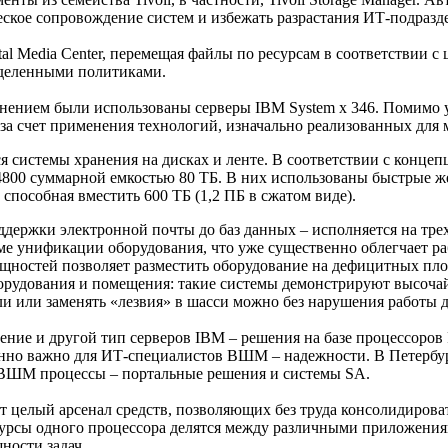
ское сопровождение систем и избежать разрастания ИТ-подразд
l Media Center, перемещая файлы по ресурсам в соответствии с 
еделенными политиками.
анением были использованы серверы IBM System x 346. Помимо у
 за счет применения технологий, изначально реализованных дл
 системы хранения на дисках и ленте. В соответствии с концеп
4800 суммарной емкостью 80 ТБ. В них использованы быстрые же
 способная вместить 600 ТБ (1,2 ПБ в сжатом виде).
поддержки электронной почты до баз данных – исполняется на тр
оме унификации оборудования, что уже существенно облегчает р
остей позволяет разместить оборудование на дефицитных площа
оборудования и помещения: такие системы демонстрируют высоч
и или заменять «лезвия» в шасси можно без нарушения работы д
ие и другой тип серверов IBM – решения на базе процессоров
нно важно для ИТ-специалистов ВШМ – надежности. В Петербург
я ВШМ процессы – портальные решения и системы SA.
целый арсенал средств, позволяющих без труда консолидироват
ресурсы одного процессора делятся между различными приложени
ности задач.