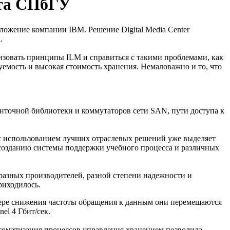
нта СПбГУ
ожение компании IBM. Решение Digital Media Center
х.
лизовать принципы ILM и справиться с такими проблемами, как
емость и высокая стоимость хранения. Немаловажно и то, что
нточной библиотеки и коммутаторов сети SAN, пути доступа к
с использованием лучших отраслевых решений уже выделяет
 созданию системы поддержки учебного процесса и различных
разных производителей, разной степени надежности и
риходилось.
мере снижения частоты обращения к данным они перемещаются
el 4 Гбит/сек.
Автоматизация процессов управления хранением позволила