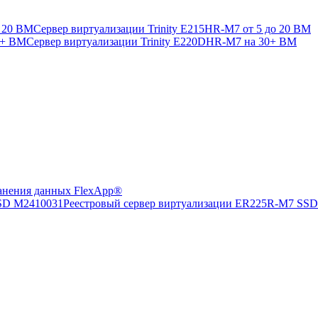
Сервер виртуализации Trinity E215HR-M7 от 5 до 20 ВМ
Сервер виртуализации Trinity E220DHR-M7 на 30+ ВМ
анения данных FlexApp®
Реестровый сервер виртуализации ER225R-M7 SS