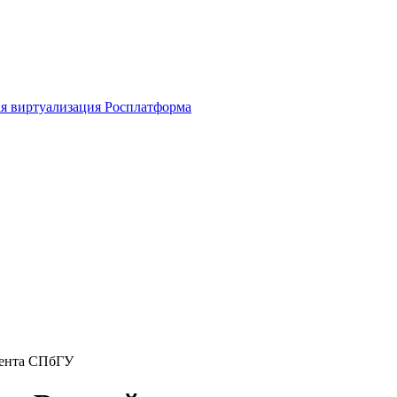
я виртуализация Росплатформа
мента СПбГУ