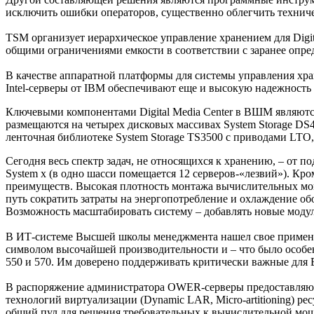
исключить ошибки операторов, существенно облегчить техниче
TSM организует иерархическое управление хранением для Digita
общими ограничениями емкости в соответствии с заранее опр
В качестве аппаратной платформы для системы управления хр
Intel-серверы от IBM обеспечивают еще и высокую надежность
Ключевыми компонентами Digital Media Center в ВШМ являются
размещаются на четырех дисковых массивах System Storage DS
ленточная библиотеке System Storage TS3500 с приводами LTO,
Сегодня весь спектр задач, не относящихся к хранению, – от 
System x (в одно шасси помещается 12 серверов-«лезвий»). Кр
преимуществ. Высокая плотность монтажа вычислительных мощн
путь сократить затраты на энергопотребление и охлаждение 
Возможность масштабировать систему – добавлять новые модул
В ИТ-системе Высшей школы менеджмента нашел свое применен
символом высочайшей производительности и – что было особе
550 и 570. Им доверено поддерживать критически важные дл
В распоряжение администратора OWER-серверы предоставляют 
технологий виртуализации (Dynamic LAR, Micro-artitioning) 
общий пул для решения требовательных к вычислительной мощ