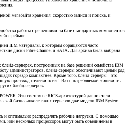
еления.
ценой мегабайта хранения, скоростью записи и поиска, и
добства работы с решениями на базе стандартных компонентов
я мейнфреймов.
цией ILM материалы, к которым обращаются часто,
сткие диски Fibre Channel и SATA. Для архива была выбрана
ех блейд-серверах, построенных на базе решений семейства IBM
аботу администраторов, блейд-серверы обеспечивают целый ряд
дях гораздо компактнее. Кроме того, блейд-серверы – это
айшую производительность на 1 Ватт потребляемой мощности.
ругих блейд-серверов.
 POWER. Эти системы с RICS-архитектурой давно стали
ской бизнес-школе таких серверов два: модели IBM System
ь и оптимально распределять рабочие нагрузки. С помощью
ями, или несколько процессоров могут быть объединены в