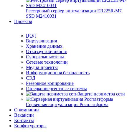
Реестровый сервер виртуализации ER225R-M7
SSD М2410031
Проекты
ЦОД
Виртуализация
Хранение данных
Отказоустойчивость
Суперкомпьютеры
Сетевые технологии
Медиа-проекты
Информационная безопасность
СЭД
Резервное копирование
Гиперконвергентные системы
Защита периметра сети
Серверная виртуализация Росплатформа
О компании
Вакансии
Контакты
Конфигураторы