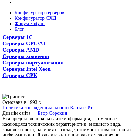
Конфигуратор серверов
Конфигуратор СХД
Форум 3nity.ru
Блог
Серверы 1С
Серверы GPU/AI
Серверы AMD
Серверы хранения
Серверы виртуализации
Серверы Intel Xeon
Серверы СРК
Основана в 1993 г.
Политика конфиденциальности
Карта сайта
Дизайн сайта —
Егор Сорокин
Вся представленная на сайте информация, в том числе
касающаяся технических характеристик, внешнего вида,
комплектности, наличия на складе, стоимости товаров, носит
информационный характер и ни при каких условиях не