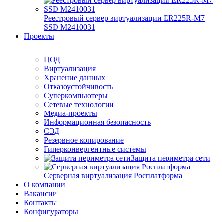
Реестровый сервер виртуализации ER225R-M7
SSD М2410031
Проекты
ЦОД
Виртуализация
Хранение данных
Отказоустойчивость
Суперкомпьютеры
Сетевые технологии
Медиа-проекты
Информационная безопасность
СЭД
Резервное копирование
Гиперконвергентные системы
Защита периметра сети
Серверная виртуализация Росплатформа
О компании
Вакансии
Контакты
Конфигураторы