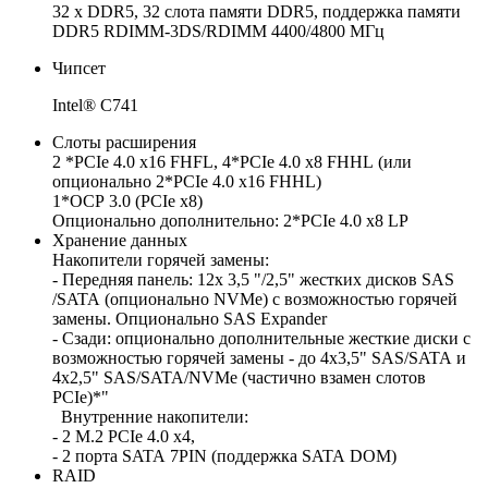
32 x DDR5, 32 слота памяти DDR5, поддержка памяти
DDR5 RDIMM-3DS/RDIMM 4400/4800 МГц
Чипсет
Intel® C741
Слоты расширения
2 *PCIe 4.0 x16 FHFL, 4*PCIe 4.0 x8 FHHL (или
опционально 2*PCIe 4.0 x16 FHHL)
1*OCP 3.0 (PCIe x8)
Опционально дополнительно: 2*PCIe 4.0 x8 LP
Хранение данных
Накопители горячей замены:
- Передняя панель: 12x 3,5 "/2,5" жестких дисков SAS
/SATA (опционально NVMe) с возможностью горячей
замены. Опционально SAS Expander
- Сзади: опционально дополнительные жесткие диски с
возможностью горячей замены - до 4x3,5" SAS/SATA и
4x2,5" SAS/SATA/NVMe (частично взамен слотов
PCIe)*"
Внутренние накопители:
- 2 M.2 PCIe 4.0 x4,
- 2 порта SATA 7PIN (поддержка SATA DOM)
RAID