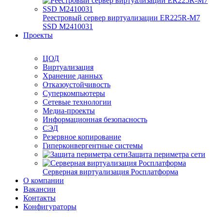
Реестровый сервер виртуализации ER225R-M7
SSD М2410031
Проекты
ЦОД
Виртуализация
Хранение данных
Отказоустойчивость
Суперкомпьютеры
Сетевые технологии
Медиа-проекты
Информационная безопасность
СЭД
Резервное копирование
Гиперконвергентные системы
Защита периметра сети
Серверная виртуализация Росплатформа
О компании
Вакансии
Контакты
Конфигураторы