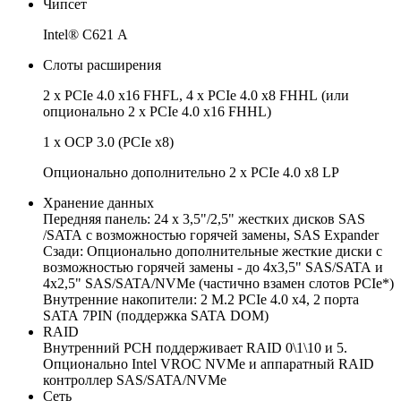
Чипсет
Intel® C621 A
Слоты расширения
2 х PCIe 4.0 x16 FHFL, 4 х PCIe 4.0 x8 FHHL (или
опционально 2 х PCIe 4.0 x16 FHHL)
1 х OCP 3.0 (PCIe x8)
Опционально дополнительно 2 х PCIe 4.0 x8 LP
Хранение данных
Передняя панель: 24 x 3,5"/2,5" жестких дисков SAS
/SATA с возможностью горячей замены, SAS Expander
Сзади: Опционально дополнительные жесткие диски с
возможностью горячей замены - до 4x3,5" SAS/SATA и
4x2,5" SAS/SATA/NVMe (частично взамен слотов PCIe*)
Внутренние накопители: 2 M.2 PCIe 4.0 x4, 2 порта
SATA 7PIN (поддержка SATA DOM)
RAID
Внутренний PCH поддерживает RAID 0\1\10 и 5.
Опционально Intel VROC NVMe и аппаратный RAID
контроллер SAS/SATA/NVMe
Сеть