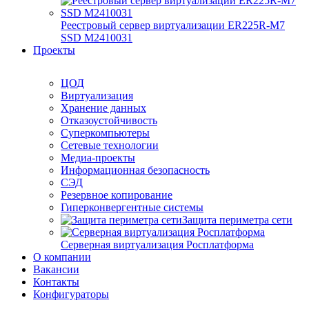
Реестровый сервер виртуализации ER225R-M7
SSD М2410031
Проекты
ЦОД
Виртуализация
Хранение данных
Отказоустойчивость
Суперкомпьютеры
Сетевые технологии
Медиа-проекты
Информационная безопасность
СЭД
Резервное копирование
Гиперконвергентные системы
Защита периметра сети
Серверная виртуализация Росплатформа
О компании
Вакансии
Контакты
Конфигураторы