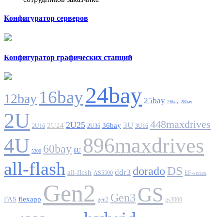
Конфигуратор серверов
Конфигуратор графических станций
24bay
16bay
12bay
25bay
26bay
28bay
2U
448maxdrives
2U25
3U
2U24
36bay
2U16
2U36
3U16
896maxdrives
4U
60bay
6U
5300
all-flash
DS
dorado
ddr3
all-flesh
AS5500
EF-series
Gen2
GS
Gen3
FAS
flexapp
gen2
gs3000