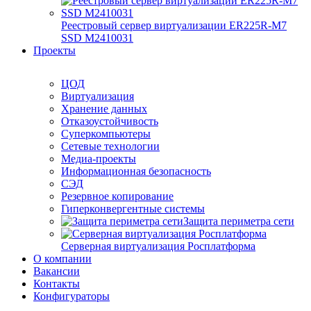
Реестровый сервер виртуализации ER225R-M7
SSD М2410031
Проекты
ЦОД
Виртуализация
Хранение данных
Отказоустойчивость
Суперкомпьютеры
Сетевые технологии
Медиа-проекты
Информационная безопасность
СЭД
Резервное копирование
Гиперконвергентные системы
Защита периметра сети
Серверная виртуализация Росплатформа
О компании
Вакансии
Контакты
Конфигураторы