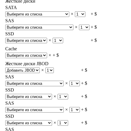
Жесткие диски
SATA
×
+ $
SAS
×
+ $
SSD
×
+ $
Cache
×
+ $
Жесткие диски JBOD
×
+ $
SAS
×
+ $
SSD
×
+ $
SAS
×
+ $
SSD
×
+ $
SAS