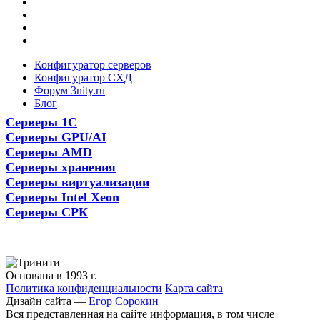
Конфигуратор серверов
Конфигуратор СХД
Форум 3nity.ru
Блог
Серверы 1С
Серверы GPU/AI
Серверы AMD
Серверы хранения
Серверы виртуализации
Серверы Intel Xeon
Серверы СРК
Основана в 1993 г.
Политика конфиденциальности
Карта сайта
Дизайн сайта —
Егор Сорокин
Вся представленная на сайте информация, в том числе