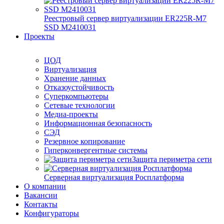
Реестровый сервер виртуализации ER225R-M7
SSD М2410031
Проекты
ЦОД
Виртуализация
Хранение данных
Отказоустойчивость
Суперкомпьютеры
Сетевые технологии
Медиа-проекты
Информационная безопасность
СЭД
Резервное копирование
Гиперконвергентные системы
Защита периметра сети
Серверная виртуализация Росплатформа
О компании
Вакансии
Контакты
Конфигураторы