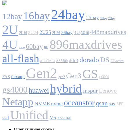
24bay
16bay
12bay
25bay
26bay
28bay
2U
448maxdrives
2U25
3U
2U24
36bay
2U16
2U36
3U16
896maxdrives
4U
60bay
6U
5300
all-flash
DS
dorado
ddr3
all-flesh
AS5500
EF-series
Gen2
GS
Gen3
FAS
flexapp
gen2
gs3000
hybrid
gs4000
huawei
inspur
Lenovo
Netapp
oceanstor
qsan
NVME
nvme
sas
SFF
Unified
V6
ssd
XS5316D
Оперативная сборка