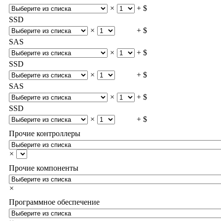
×
+ $
SSD
×
+ $
SAS
×
+ $
SSD
×
+ $
SAS
×
+ $
SSD
×
+ $
Прочие контроллеры
×
Прочие компоненты
×
Программное обеспечение