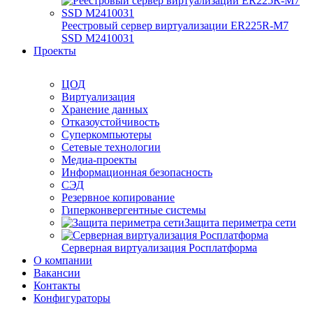
Реестровый сервер виртуализации ER225R-M7
SSD М2410031
Проекты
ЦОД
Виртуализация
Хранение данных
Отказоустойчивость
Суперкомпьютеры
Сетевые технологии
Медиа-проекты
Информационная безопасность
СЭД
Резервное копирование
Гиперконвергентные системы
Защита периметра сети
Серверная виртуализация Росплатформа
О компании
Вакансии
Контакты
Конфигураторы