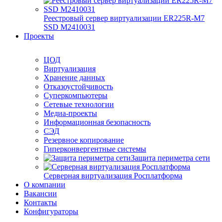
Реестровый сервер виртуализации ER225R-M7
SSD М2410031
Проекты
ЦОД
Виртуализация
Хранение данных
Отказоустойчивость
Суперкомпьютеры
Сетевые технологии
Медиа-проекты
Информационная безопасность
СЭД
Резервное копирование
Гиперконвергентные системы
Защита периметра сети
Серверная виртуализация Росплатформа
О компании
Вакансии
Контакты
Конфигураторы