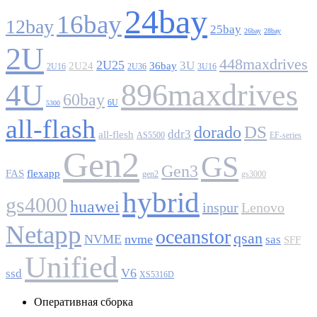
24bay
16bay
12bay
25bay
26bay
28bay
2U
448maxdrives
2U25
3U
2U24
36bay
2U16
2U36
3U16
896maxdrives
4U
60bay
6U
5300
all-flash
DS
dorado
ddr3
all-flesh
AS5500
EF-series
Gen2
GS
Gen3
FAS
flexapp
gen2
gs3000
hybrid
gs4000
huawei
inspur
Lenovo
Netapp
oceanstor
qsan
NVME
nvme
sas
SFF
Unified
V6
ssd
XS5316D
Оперативная сборка