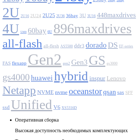
26bay
28bay
2U
448maxdrives
2U25
3U
2U24
36bay
2U16
2U36
3U16
896maxdrives
4U
60bay
6U
5300
all-flash
DS
dorado
ddr3
all-flesh
AS5500
EF-series
Gen2
GS
Gen3
FAS
flexapp
gen2
gs3000
hybrid
gs4000
huawei
inspur
Lenovo
Netapp
oceanstor
qsan
NVME
nvme
sas
SFF
Unified
V6
ssd
XS5316D
Оперативная сборка
Высокая доступность необходимых комплектующих