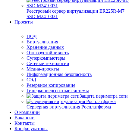
Реестровый сервер виртуализации ER225R-M7
SSD М2410031
Проекты
ЦОД
Виртуализация
Хранение данных
Отказоустойчивость
Суперкомпьютеры
Сетевые технологии
Медиа-проекты
Информационная безопасность
СЭД
Резервное копирование
Гиперконвергентные системы
Защита периметра сети
Серверная виртуализация Росплатформа
О компании
Вакансии
Контакты
Конфигураторы