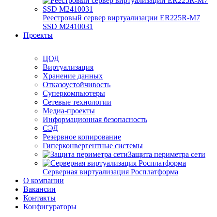
Реестровый сервер виртуализации ER225R-M7
SSD М2410031
Проекты
ЦОД
Виртуализация
Хранение данных
Отказоустойчивость
Суперкомпьютеры
Сетевые технологии
Медиа-проекты
Информационная безопасность
СЭД
Резервное копирование
Гиперконвергентные системы
Защита периметра сети
Серверная виртуализация Росплатформа
О компании
Вакансии
Контакты
Конфигураторы