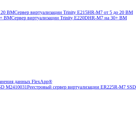
Сервер виртуализации Trinity E215HR-M7 от 5 до 20 ВМ
Сервер виртуализации Trinity E220DHR-M7 на 30+ ВМ
анения данных FlexApp®
Реестровый сервер виртуализации ER225R-M7 SS