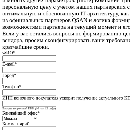
и многих других параметров. [more] Компания Т
персональную цену с учетом наших партнерских с
оптимальную и обоснованную IT архитектуру, как
из официальных партнеров QSAN и логика формиро
возможностями партнера на текущий момент и его
Если у вас остались вопросы по формированию цен
вендора, просим сконфигурировать ваши требован
кратчайшие сроки.
ФИО*
E-mail*
Город*
Телефон*
ИНН конечного покупателя ускорит получение актуального К
Введите корректный ИНН (10 или 12 цифр)
Ближайший офис*
Комментарий