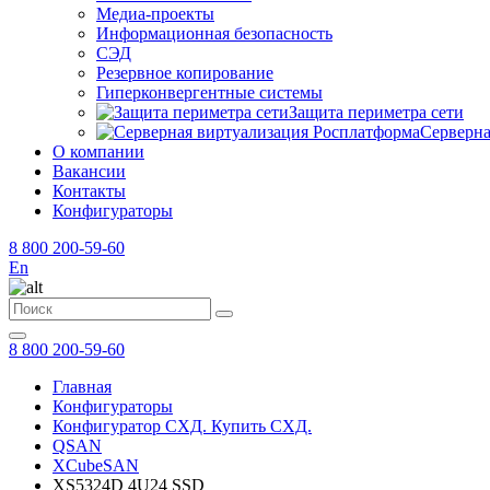
Медиа-проекты
Информационная безопасность
СЭД
Резервное копирование
Гиперконвергентные системы
Защита периметра сети
Серверна
О компании
Вакансии
Контакты
Конфигураторы
8 800 200-59-60
En
8 800 200-59-60
Главная
Конфигураторы
Конфигуратор СХД. Купить СХД.
QSAN
XCubeSAN
XS5324D 4U24 SSD