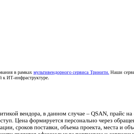
ования в рамках
мультивендорного сервиса Тринити.
Наши серви
й к ИТ-инфраструктуре.
олитикой вендора, в данном случае – QSAN, прайс н
ступ. Цена формируется персонально через обраще
ции, сроков поставки, объема проекта, места и об