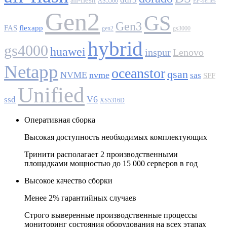
all-flesh
AS5500
EF-series
Gen2
GS
Gen3
FAS
flexapp
gen2
gs3000
hybrid
gs4000
huawei
inspur
Lenovo
Netapp
oceanstor
qsan
NVME
nvme
sas
SFF
Unified
V6
ssd
XS5316D
Оперативная сборка
Высокая доступность необходимых комплектующих
Тринити располагает 2 производственными
площадками мощностью до 15 000 серверов в год
Высокое качество сборки
Менее 2% гарантийных случаев
Строго выверенные производственные процессы
мониторинг состояния оборудования на всех этапах