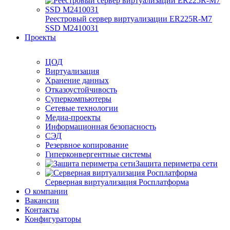
Реестровый сервер виртуализации ER225R-M7
SSD М2410031
Проекты
ЦОД
Виртуализация
Хранение данных
Отказоустойчивость
Суперкомпьютеры
Сетевые технологии
Медиа-проекты
Информационная безопасность
СЭД
Резервное копирование
Гиперконвергентные системы
Защита периметра сети
Серверная виртуализация Росплатформа
О компании
Вакансии
Контакты
Конфигураторы