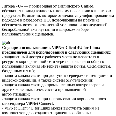
Литера «U» — производная от английского Unified,
обозначает принадлежность к новому поколению клиентских
продуктов Компании, которые отличаются унифицированным
подходом к разработке ПО, позволяющим на практике
обеспечить возможность легкой установки и последующей
беспроблемной эксплуатации в широком наборе
пользовательских сценариев.
Сценарии использования. ViPNet Client 4U for Linux
предназначен для использования в следующих сценариях:
- защищенный доступ с рабочего места пользователя к
ресурсам корпоративной сети через каналы связи общего
пользования включая Интернет (защита почты, CRM-систем,
баз данных и т.п.);
- защита канала связи при доступе к серверам систем аудио- и
видеоконференций, а также систем SIP-телефонии;
- защита канала связи до промышленных контроллеров и
других конечных точек систем промышленной
автоматизации;
- защита канала связи при использовании корпоративного
мессенджера ViPNet Connect;
- ViPNet Client 4U for Linux может выступать одним из
компонентов для создания защищенных облачных