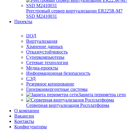
Реестровый сервер виртуализации ER225R-M7
SSD М2410031
Проекты
ЦОД
Виртуализация
Хранение данных
Отказоустойчивость
Суперкомпьютеры
Сетевые технологии
Медиа-проекты
Информационная безопасность
СЭД
Резервное копирование
Гиперконвергентные системы
Защита периметра сети
Серверная виртуализация Росплатформа
О компании
Вакансии
Контакты
Конфигураторы