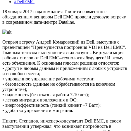
#DellEMC
18 января 2017 года компания Тринити совместно с
объединенным вендором Dell EMC провели деловую встречу
в современном дата-центре Dataline.
Открыл встречу Андрей Комаровский из Dell, выступив с
презентацией "Преимущества построения VDI на Dell EMC".
Главным тезисом выступления стал лозунг - Виртуализация
рабочих столов от Dell EMC–технология будущего! И этому
есть объяснения. К основным плюсам решения относятся:
• доступ к любым данным и приложениям с любых устройств
и из любого места;
• упрощенное управление рабочими местами;
• безопасность (данные не обрабатываются на конечном
устройстве);
• надежность (безотказная работа 7-10 лет);
• легкая миграция приложения и ОС;
• энергоэффективность (тонкий клиент –7 Ватт);
• удобство управления и миграция.
Никита Степанов, инженер-консультант Dell EMC, в своем
выступлении утверждал, что возникает потребность в