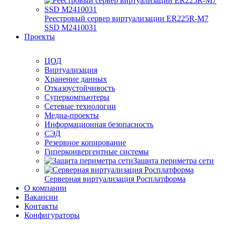
Реестровый сервер виртуализации ER225R-M7
SSD М2410031
Проекты
ЦОД
Виртуализация
Хранение данных
Отказоустойчивость
Суперкомпьютеры
Сетевые технологии
Медиа-проекты
Информационная безопасность
СЭД
Резервное копирование
Гиперконвергентные системы
Защита периметра сети
Серверная виртуализация Росплатформа
О компании
Вакансии
Контакты
Конфигураторы