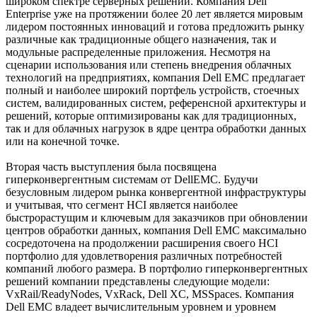
широком спектре серверных решений. Компания Dell
Enterprise уже на протяжении более 20 лет является мировым
лидером постоянных инноваций и готова предложить рынку
различные как традиционные общего назначения, так и
модульные распределенные приложения. Несмотря на
сценарии использования или степень внедрения облачных
технологий на предприятиях, компания Dell EMC предлагает
полный и наиболее широкий портфель устройств, стоечных
систем, валидированных систем, референсной архитектуры и
решений, которые оптимизированы как для традиционных,
так и для облачных нагрузок в ядре центра обработки данных
или на конечной точке.
Вторая часть выступления была посвящена
гиперконвергентным системам от DellEMC. Будучи
безусловным лидером рынка конвергентной инфраструктуры
и учитывая, что сегмент HCI является наиболее
быстрорастущим и ключевым для заказчиков при обновлении
центров обработки данных, компания Dell EMC максимально
сосредоточена на продолжении расширения своего HCI
портфолио для удовлетворения различных потребностей
компаний любого размера. В портфолио гиперконвергентных
решений компании представлены следующие модели:
VxRail/ReadyNodes, VxRack, Dell XC, MSSpaces. Компания
Dell EMC владеет вычислительным уровнем и уровнем