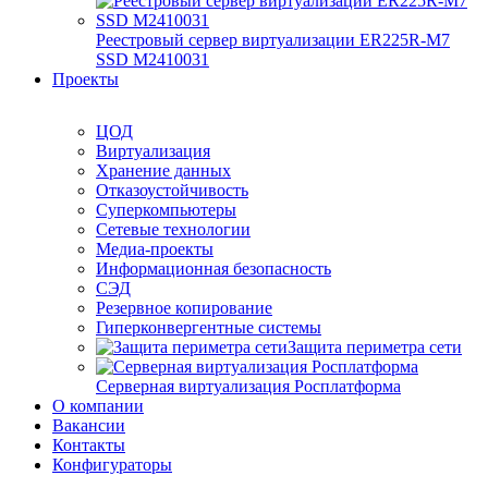
Реестровый сервер виртуализации ER225R-M7
SSD М2410031
Проекты
ЦОД
Виртуализация
Хранение данных
Отказоустойчивость
Суперкомпьютеры
Сетевые технологии
Медиа-проекты
Информационная безопасность
СЭД
Резервное копирование
Гиперконвергентные системы
Защита периметра сети
Серверная виртуализация Росплатформа
О компании
Вакансии
Контакты
Конфигураторы