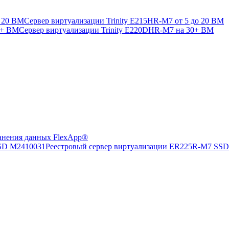
Сервер виртуализации Trinity E215HR-M7 от 5 до 20 ВМ
Сервер виртуализации Trinity E220DHR-M7 на 30+ ВМ
анения данных FlexApp®
Реестровый сервер виртуализации ER225R-M7 SS