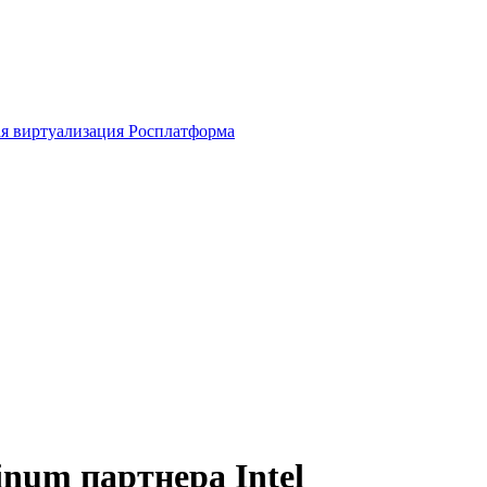
я виртуализация Росплатформа
inum партнера Intel