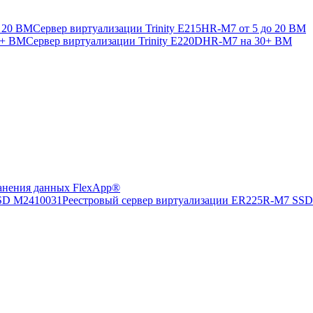
Сервер виртуализации Trinity E215HR-M7 от 5 до 20 ВМ
Сервер виртуализации Trinity E220DHR-M7 на 30+ ВМ
анения данных FlexApp®
Реестровый сервер виртуализации ER225R-M7 SS