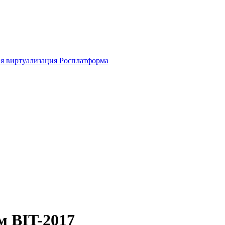
я виртуализация Росплатформа
м BIT-2017