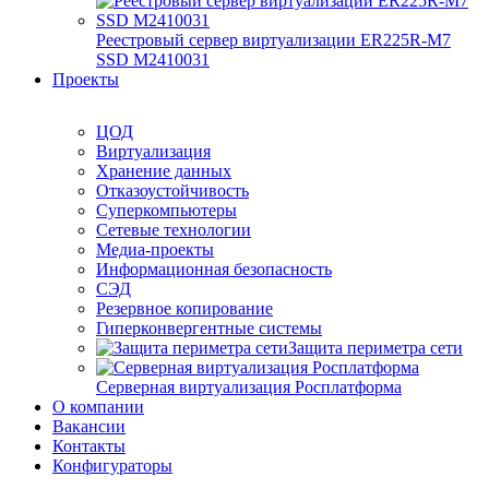
Реестровый сервер виртуализации ER225R-M7
SSD М2410031
Проекты
ЦОД
Виртуализация
Хранение данных
Отказоустойчивость
Суперкомпьютеры
Сетевые технологии
Медиа-проекты
Информационная безопасность
СЭД
Резервное копирование
Гиперконвергентные системы
Защита периметра сети
Серверная виртуализация Росплатформа
О компании
Вакансии
Контакты
Конфигураторы