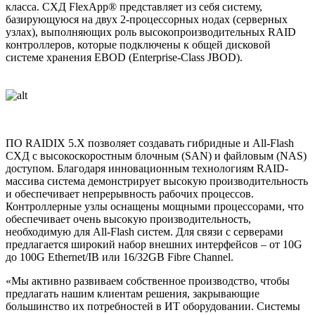
класса. СХД FlexApp® представляет из себя систему,
базирующуюся на двух 2-процессорных нодах (серверных
узлах), выполняющих роль высокопроизводительных RAID
контроллеров, которые подключены к общей дисковой
системе хранения EBOD (Enterprise-Class JBOD).
ПО RAIDIX 5.X позволяет создавать гибридные и All-Flash
СХД с высокоскоростным блочным (SAN) и файловым (NAS)
доступом. Благодаря инновационным технологиям RAID-
массива система демонстрирует высокую производительность
и обеспечивает непрерывность рабочих процессов.
Контроллерные узлы оснащены мощными процессорами, что
обеспечивает очень высокую производительность,
необходимую для All-Flash систем. Для связи с серверами
предлагается широкий набор внешних интерфейсов – от 10G
до 100G Ethernet/IB или 16/32GB Fibre Channel.
«Мы активно развиваем собственное производство, чтобы
предлагать нашим клиентам решения, закрывающие
большинство их потребностей в ИТ оборудовании. Системы