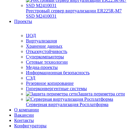
Реестровый сервер виртуализации ER225R-M7
SSD М2410031
Проекты
ЦОД
Виртуализация
Хранение данных
Отказоустойчивость
Суперкомпьютеры
Сетевые технологии
Медиа-проекты
Информационная безопасность
СЭД
Резервное копирование
Гиперконвергентные системы
Защита периметра сети
Серверная виртуализация Росплатформа
О компании
Вакансии
Контакты
Конфигураторы