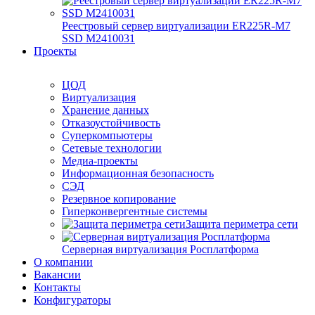
Реестровый сервер виртуализации ER225R-M7
SSD М2410031
Проекты
ЦОД
Виртуализация
Хранение данных
Отказоустойчивость
Суперкомпьютеры
Сетевые технологии
Медиа-проекты
Информационная безопасность
СЭД
Резервное копирование
Гиперконвергентные системы
Защита периметра сети
Серверная виртуализация Росплатформа
О компании
Вакансии
Контакты
Конфигураторы