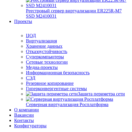
Реестровый сервер виртуализации ER225R-M7
SSD М2410031
Проекты
ЦОД
Виртуализация
Хранение данных
Отказоустойчивость
Суперкомпьютеры
Сетевые технологии
Медиа-проекты
Информационная безопасность
СЭД
Резервное копирование
Гиперконвергентные системы
Защита периметра сети
Серверная виртуализация Росплатформа
О компании
Вакансии
Контакты
Конфигураторы