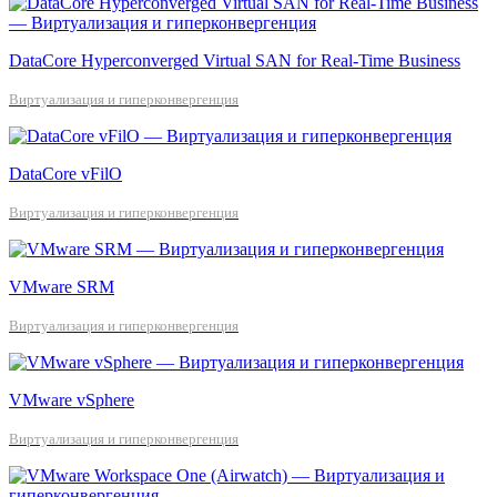
DataCore Hyperconverged Virtual SAN for Real-Time Business
Виртуализация и гиперконвергенция
DataCore vFilO
Виртуализация и гиперконвергенция
VMware SRM
Виртуализация и гиперконвергенция
VMware vSphere
Виртуализация и гиперконвергенция