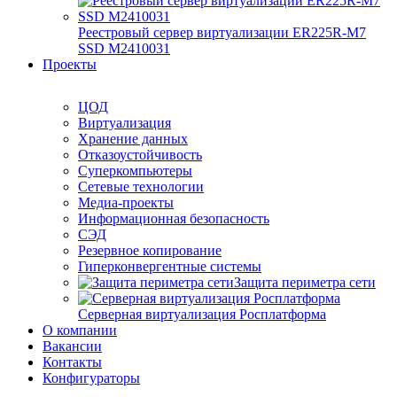
Реестровый сервер виртуализации ER225R-M7
SSD М2410031
Проекты
ЦОД
Виртуализация
Хранение данных
Отказоустойчивость
Суперкомпьютеры
Сетевые технологии
Медиа-проекты
Информационная безопасность
СЭД
Резервное копирование
Гиперконвергентные системы
Защита периметра сети
Серверная виртуализация Росплатформа
О компании
Вакансии
Контакты
Конфигураторы