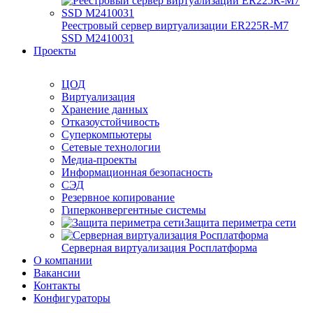
Реестровый сервер виртуализации ER225R-M7
SSD М2410031
Проекты
ЦОД
Виртуализация
Хранение данных
Отказоустойчивость
Суперкомпьютеры
Сетевые технологии
Медиа-проекты
Информационная безопасность
СЭД
Резервное копирование
Гиперконвергентные системы
Защита периметра сети
Серверная виртуализация Росплатформа
О компании
Вакансии
Контакты
Конфигураторы