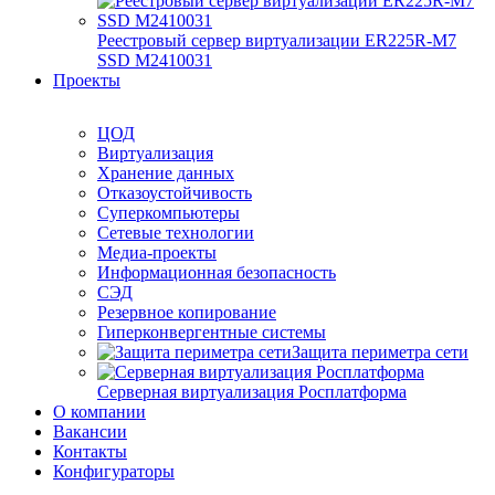
Реестровый сервер виртуализации ER225R-M7
SSD М2410031
Проекты
ЦОД
Виртуализация
Хранение данных
Отказоустойчивость
Суперкомпьютеры
Сетевые технологии
Медиа-проекты
Информационная безопасность
СЭД
Резервное копирование
Гиперконвергентные системы
Защита периметра сети
Серверная виртуализация Росплатформа
О компании
Вакансии
Контакты
Конфигураторы