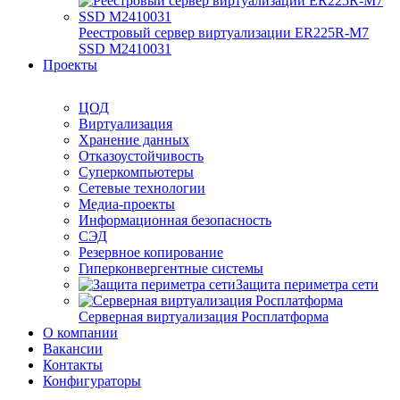
Реестровый сервер виртуализации ER225R-M7
SSD М2410031
Проекты
ЦОД
Виртуализация
Хранение данных
Отказоустойчивость
Суперкомпьютеры
Сетевые технологии
Медиа-проекты
Информационная безопасность
СЭД
Резервное копирование
Гиперконвергентные системы
Защита периметра сети
Серверная виртуализация Росплатформа
О компании
Вакансии
Контакты
Конфигураторы