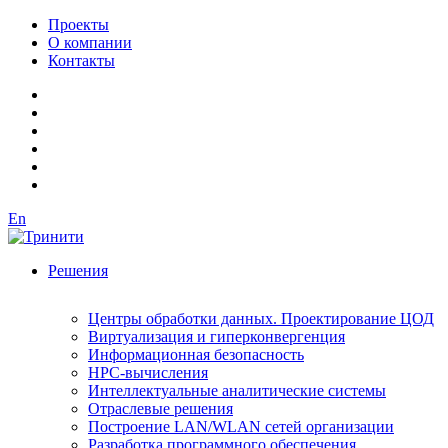
Проекты
О компании
Контакты
En
Решения
Центры обработки данных. Проектирование ЦОД
Виртуализация и гиперконвергенция
Информационная безопасность
HPC-вычисления
Интеллектуальные аналитические системы
Отраслевые решения
Построение LAN/WLAN сетей организации
Разработка программного обеспечения