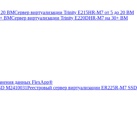
Сервер виртуализации Trinity E215HR-M7 от 5 до 20 ВМ
Сервер виртуализации Trinity E220DHR-M7 на 30+ ВМ
анения данных FlexApp®
Реестровый сервер виртуализации ER225R-M7 SS