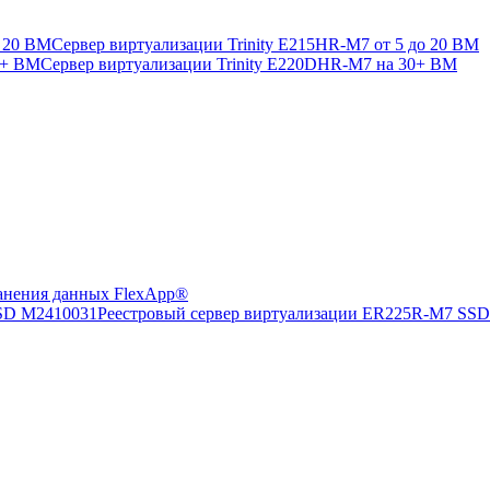
Сервер виртуализации Trinity E215HR-M7 от 5 до 20 ВМ
Сервер виртуализации Trinity E220DHR-M7 на 30+ ВМ
анения данных FlexApp®
Реестровый сервер виртуализации ER225R-M7 SS