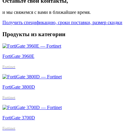
Оставьте свои контакты,
и мы свяжемся с вами в ближайшее время.
Получить спецификацию, сроки поставки, размер скидки
Продукты из категории
FortiGate 3960E
Fortinet
FortiGate 3800D
Fortinet
FortiGate 3700D
Fortinet