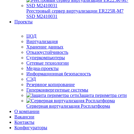
Реестровый сервер виртуализации ER225R-M7
SSD М2410031
Проекты
ЦОД
Виртуализация
Хранение данных
Отказоустойчивость
Суперкомпьютеры
Сетевые технологии
Медиа-проекты
Информационная безопасность
СЭД
Резервное копирование
Гиперконвергентные системы
Защита периметра сети
Серверная виртуализация Росплатформа
О компании
Вакансии
Контакты
Конфигураторы