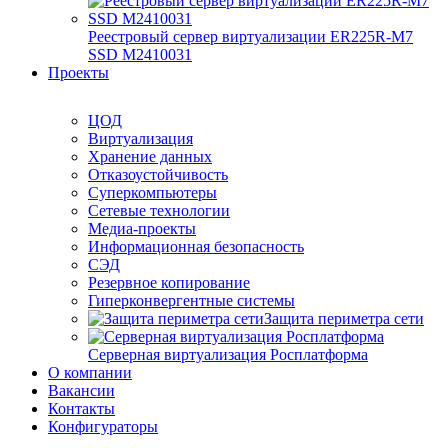
Реестровый сервер виртуализации ER225R-M7
SSD М2410031
Проекты
ЦОД
Виртуализация
Хранение данных
Отказоустойчивость
Суперкомпьютеры
Сетевые технологии
Медиа-проекты
Информационная безопасность
СЭД
Резервное копирование
Гиперконвергентные системы
Защита периметра сети
Серверная виртуализация Росплатформа
О компании
Вакансии
Контакты
Конфигураторы