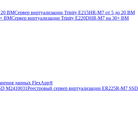
Сервер виртуализации Trinity E215HR-M7 от 5 до 20 ВМ
Сервер виртуализации Trinity E220DHR-M7 на 30+ ВМ
анения данных FlexApp®
Реестровый сервер виртуализации ER225R-M7 SS