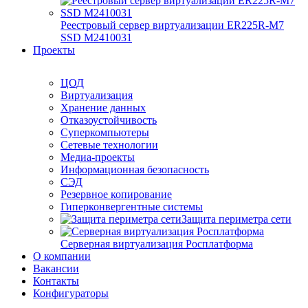
Реестровый сервер виртуализации ER225R-M7
SSD М2410031
Проекты
ЦОД
Виртуализация
Хранение данных
Отказоустойчивость
Суперкомпьютеры
Сетевые технологии
Медиа-проекты
Информационная безопасность
СЭД
Резервное копирование
Гиперконвергентные системы
Защита периметра сети
Серверная виртуализация Росплатформа
О компании
Вакансии
Контакты
Конфигураторы