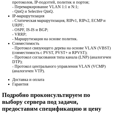
протоколов, IP-подсетей, политик и портов;
- Перемаркирование VLAN 1:1 и N:1;
- QinQ и Selective QinQ.
IP-маршрутизация
- Статическая маршрутизация, RIPv1, RIPv2, ECMP и
URPF;
- OSPF, IS-IS и BGP;
- VRRP;
- Маршрутизация на основе политик.
Совместимость
- Протокол связующего дерева на основе VLAN (VBST)
(совместимость с PVST, PVST+ и RPVST);
- Протокол согласования типа канала (LNP) (аналогичен
DTP);
- Протокол центрального управления VLAN (VCMP)
(аналогичен VTP).
Доставка и оплата
Гарантия
Подробно проконсультируем по
выбору сервера под задачи,
предоставим спецификацию и цену