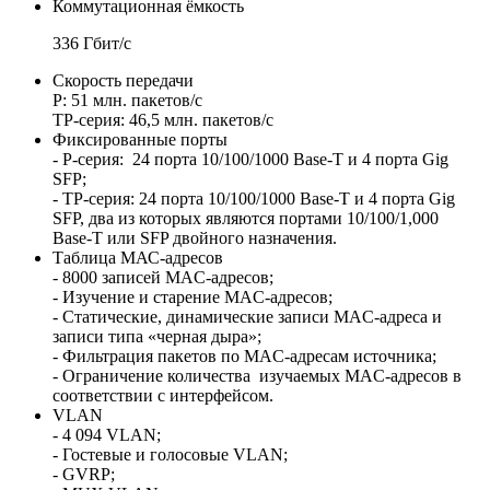
Коммутационная ёмкость
336 Гбит/с
Скорость передачи
P: 51 млн. пакетов/с
TP-серия: 46,5 млн. пакетов/с
Фиксированные порты
- P-серия: 24 порта 10/100/1000 Base-T и 4 порта Gig
SFP;
- TP-серия: 24 порта 10/100/1000 Base-T и 4 порта Gig
SFP, два из которых являются портами 10/100/1,000
Base-T или SFP двойного назначения.
Таблица МАС-адресов
- 8000 записей MAC-адресов;
- Изучение и старение MAC-адресов;
- Статические, динамические записи MAC-адреса и
записи типа «черная дыра»;
- Фильтрация пакетов по MAC-адресам источника;
- Ограничение количества изучаемых MAC-адресов в
соответствии с интерфейсом.
VLAN
- 4 094 VLAN;
- Гостевые и голосовые VLAN;
- GVRP;