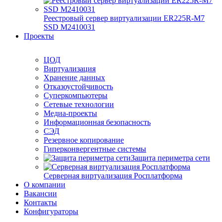
Реестровый сервер виртуализации ER225R-M7
SSD М2410031
Проекты
ЦОД
Виртуализация
Хранение данных
Отказоустойчивость
Суперкомпьютеры
Сетевые технологии
Медиа-проекты
Информационная безопасность
СЭД
Резервное копирование
Гиперконвергентные системы
Защита периметра сети
Серверная виртуализация Росплатформа
О компании
Вакансии
Контакты
Конфигураторы