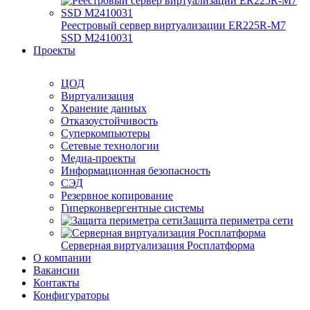
Реестровый сервер виртуализации ER225R-M7
SSD М2410031
Проекты
ЦОД
Виртуализация
Хранение данных
Отказоустойчивость
Суперкомпьютеры
Сетевые технологии
Медиа-проекты
Информационная безопасность
СЭД
Резервное копирование
Гиперконвергентные системы
Защита периметра сети
Серверная виртуализация Росплатформа
О компании
Вакансии
Контакты
Конфигураторы