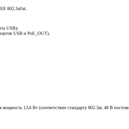
EE 802.3af/at.
рта USB);
 портов USB и PoE_OUT).
ощность 13,6 Вт (соответствие стандарту 802.3at, 48 В постоя