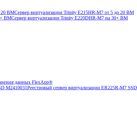
Сервер виртуализации Trinity E215HR-M7 от 5 до 20 ВМ
Сервер виртуализации Trinity E220DHR-M7 на 30+ ВМ
анения данных FlexApp®
Реестровый сервер виртуализации ER225R-M7 SS