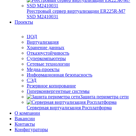
Реестровый сервер виртуализации ER225R-M7
SSD М2410031
Проекты
ЦОД
Виртуализация
Хранение данных
Отказоустойчивость
Суперкомпьютеры
Сетевые технологии
Медиа-проекты
Информационная безопасность
СЭД
Резервное копирование
Гиперконвергентные системы
Защита периметра сети
Серверная виртуализация Росплатформа
О компании
Вакансии
Контакты
Конфигураторы