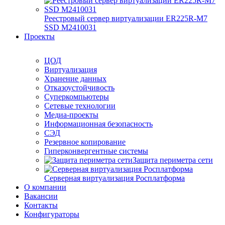
Реестровый сервер виртуализации ER225R-M7
SSD М2410031
Проекты
ЦОД
Виртуализация
Хранение данных
Отказоустойчивость
Суперкомпьютеры
Сетевые технологии
Медиа-проекты
Информационная безопасность
СЭД
Резервное копирование
Гиперконвергентные системы
Защита периметра сети
Серверная виртуализация Росплатформа
О компании
Вакансии
Контакты
Конфигураторы