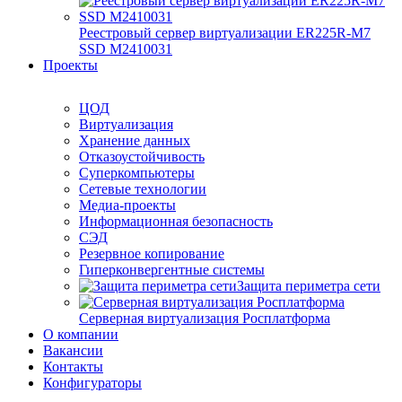
Реестровый сервер виртуализации ER225R-M7
SSD М2410031
Проекты
ЦОД
Виртуализация
Хранение данных
Отказоустойчивость
Суперкомпьютеры
Сетевые технологии
Медиа-проекты
Информационная безопасность
СЭД
Резервное копирование
Гиперконвергентные системы
Защита периметра сети
Серверная виртуализация Росплатформа
О компании
Вакансии
Контакты
Конфигураторы