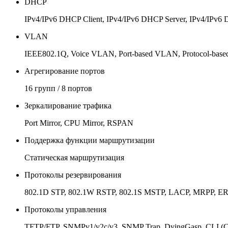
DHCP
IPv4/IPv6 DHCP Client, IPv4/IPv6 DHCP Server, IPv4/IPv
VLAN
IEEE802.1Q, Voice VLAN, Port-based VLAN, Protocol-ba
Агрегирование портов
16 групп / 8 портов
Зеркалирование трафика
Port Mirror, CPU Mirror, RSPAN
Поддержка функции маршрутизации
Статическая маршрутизация
Протоколы резервирования
802.1D STP, 802.1W RSTP, 802.1S MSTP, LACP, MRPP, E
Протоколы управления
TFTP/FTP, SNMPv1/v2c/v3, SNMP Trap, DyingGasp, CLI (Cons