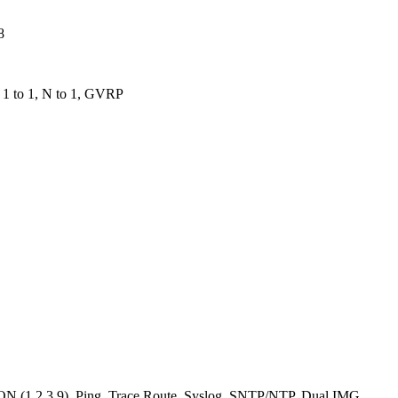
8
 to 1, N to 1, GVRP
N (1,2,3,9), Ping, Trace Route, Syslog, SNTP/NTP, Dual IMG,