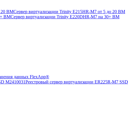
Сервер виртуализации Trinity E215HR-M7 от 5 до 20 ВМ
Сервер виртуализации Trinity E220DHR-M7 на 30+ ВМ
анения данных FlexApp®
Реестровый сервер виртуализации ER225R-M7 SS