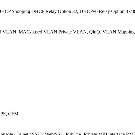
6 DHCP Snooping DHCP Relay Option 82, DHCPv6 Relay Option 37/3
sed VLAN, MAC-based VLAN Private VLAN, QinQ, VLAN Mapping 1
RPS, CFM
ole / Telnet / SSH), Web/SSL, Public & Private MIB interface RMO